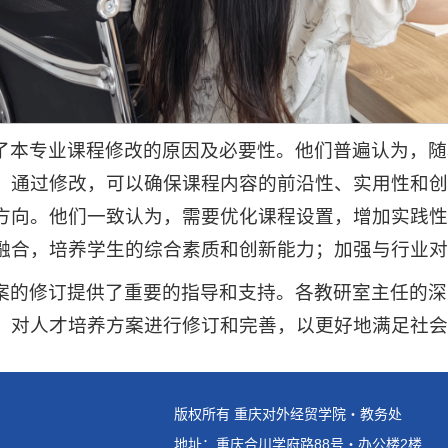
了本专业课程修改的原因及必要性。他们普遍认为，随
。通过修改，可以确保课程内容的前沿性、实用性和创
方向。他们一致认为，需要优化课程设置，增加实践性
融合，培养学生的综合素质和创新能力；加强与行业对
案的修订提供了重要的指导和支持。各教研室主任的深
，对人才培养方案进行修订和完善，以更好地满足社会
版权所有 重庆对外经贸学院・教务处
地址：重庆合川学府路88号・办公楼2楼 电话：