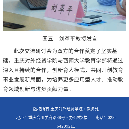
图五 刘革平教授发言
此次交流研讨会为双方的合作奠定了坚实基
础，重庆对外经贸学院与西南大学教育学部将通过
深入且持续的合作，创新育人模式，共同开创教育
事业发展新局面，为培养更多应用型人才、推动教
育领域创新与进步贡献力量。
版权所有 重庆对外经贸学院・教务处
地址：重庆合川学府路88号・办公楼2楼 电话：023-
64289211