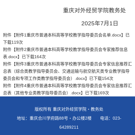
重庆对外经贸学院教务处
2025年7月1日
附件【
附件1重庆市普通本科高等学校教学指导委员会名单.docx
】已
下载
119
次
附件【
附件2重庆市普通本科高等学校教学指导委员会专家推荐信息
表.docx
】已下载
164
次
附件【
附件3重庆市普通本科高等学校教学指导委员会专家信息推荐汇
总表（综合类教学指导委员会、交通运输与航空航天类专业教学指导
委员会和专项工作类教学指导委员会）.docx
】已下载
154
次
附件【
附件4重庆市普通本科高等学校教学指导委员会专家信息推荐汇
总表（其他专业类教学指导委员会）.docx
】已下载
169
次
版权所有 重庆对外经贸学院・教务处
地址：重庆合川学府路88号・办公楼2楼 电话：023-
64289211