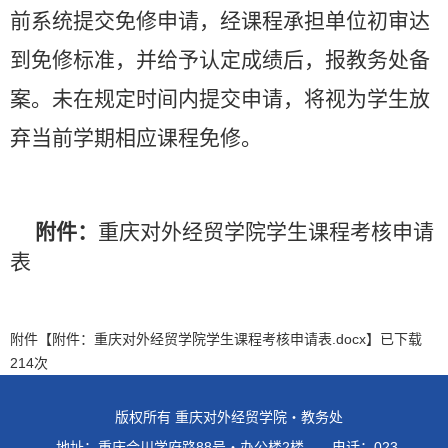
前系统提交免修申请，经课程承担单位初审达
到免修标准，并给予认定成绩后，报教务处备
案。未在规定时间内提交申请，将视为学生放
弃当前学期相应课程免修。
附件：
重庆对外经贸学院学生课程考核申请
表
附件【
附件：重庆对外经贸学院学生课程考核申请表.docx
】已下载
214
次
版权所有 重庆对外经贸学院・教务处
地址：重庆合川学府路88号・办公楼2楼 电话：023-