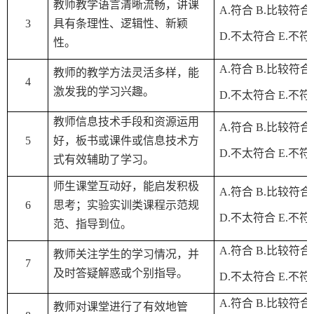
教师教学语言清晰流畅，讲课
A.
符合
B.
比较符合
3
具有条理性、逻辑性、新颖
D.
不太符合
E.
不符
性。
A.
符合
B.
比较符合
教师的教学方法灵活多样，能
4
激发我的学习兴趣。
D.
不太符合
E.
不符
教师信息技术手段和资源运用
A.
符合
B.
比较符合
5
好，板书或课件或信息技术方
D.
不太符合
E.
不符
式有效辅助了学习。
师生课堂互动好，能启发积极
A.
符合
B.
比较符合
6
思考；实验实训类课程示范规
D.
不太符合
E.
不符
范、指导到位。
A.
符合
B.
比较符合
教师关注学生的学习情况，并
7
及时答疑解惑或个别指导。
D.
不太符合
E.
不符
A.
符合
B.
比较符合
教师对课堂进行了有效
地
管