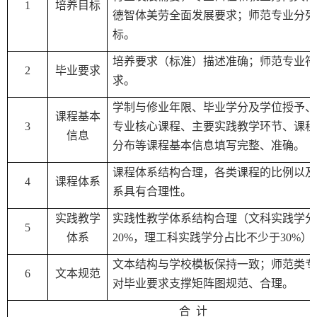
1
培养目标
德智体美劳全面发展要求
；师范专业分列
标。
培养要求（标准）描述准确；师范专业符
2
毕业要求
求。
学制与修业年限、毕业学分及学位授予、
课程基本
3
专业核心课程、主要实践教学环节、课程
信息
分布等课程基本信息填写完整、准确。
课程体系结构合理，各类课程的比例以及
4
课程体系
系具有合理性。
实践教学
实践性教学体系结构合理（文科实践学分
5
体系
20%
，理工科实践学分占比不少于
30%
）
文本结构与学校模板保持一致；师范类专
6
文本规范
对毕业要求支撑矩阵图规范、合理。
合
计