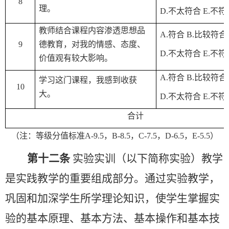
8
理。
D.
不太符合
E.
不符
教师
结合课程内容渗透思想品
A.
符合
B.
比较符合
9
德教育
，对我的情感、态度、
D.
不太符合
E.
不符
价值观有较大影响。
A.
符合
B.
比较符合
学习这门课程，我感到收获
10
大。
D.
不太符合
E.
不符
合计
（注：等级分值标准
A-9.5
，
B-8.5
，
C-7.5
，
D-6.5
，
E-5.5
）
第十二条
实验实训（以下简称实验）教学
是实践教学的重要组成部分。通过实验教学，
巩固和加深学生所学理论知识，使学生掌握实
验的基本原理、基本方法、基本操作和基本技