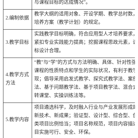
与课程目标的达成情况
”
。
教学大纲的适用对象、开设学期、教学总时数，
2.
编制依据
培养方案（教学计划）的规定。
实践教学目标明确，符合应用型人才培养要求，
3.
教学目标
紧扣专业实践能力提高；挖掘课程思政元素，课
标设计合理。
“
教
”
与
“
学
”
的方式与方法明确、具体、针对性强
课程的性质特点和学生的实际状况，有利于教学
4.
教学方式
现；倡导采用启发式教学、探究式教学法、案例
方法
法、基于问题教学法、基于项目教学法、混合式
转课堂、实操训练法等。
项目遴选科学，及时融入行业与产业发展形成的
新技术、新成果；验证型、设计型、综合型、创
5.
教学内容
类项目比例恰当；项目名称规范，项目内容描述
目实施可行、安全、环保。