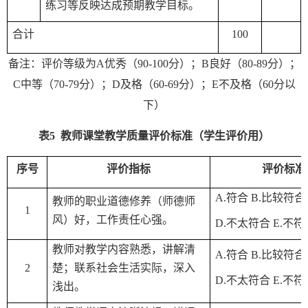
练习等反映达成预期教学目标。
合计
100
备注：评价等级为
A
优秀（
90-100
分）；
B
良好（
80-89
分）；
C
中等（
70-79
分）；
D
及格（
60-69
分）；
E
不及格（
60
分以
下）
表
5
教师课堂教学质量评价标准（学生评价用）
序号
评价指标
评价标准
A.
符合
B.
比较符合
教师的职业道德修养（师德师
1
风）好，工作责任心强。
D.
不太符合
E.
不符
教师对教学内容熟悉，讲解清
A.
符合
B.
比较符合
2
楚；联系社会生活实际，深入
D.
不太符合
E.
不符
浅出。